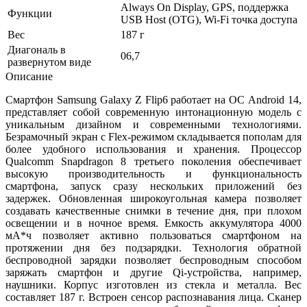
Always On Display, GPS, поддержка
Функции
USB Host (OTG), Wi-Fi точка доступа
Вес
187 г
Диагональ в
06,7
развернутом виде
Описание
Смартфон Samsung Galaxy Z Flip6 работает на ОС Android 14,
представляет собой современную интонационную модель с
уникальным дизайном и современными технологиями.
Безрамочный экран с Flex-режимом складывается пополам для
более удобного использования и хранения. Процессор
Qualcomm Snapdragon 8 третьего поколения обеспечивает
высокую производительность и функциональность
смартфона, запуск сразу нескольких приложений без
задержек. Обновленная широкоугольная камера позволяет
создавать качественные снимки в течение дня, при плохом
освещении и в ночное время. Емкость аккумулятора 4000
мА*ч позволяет активно пользоваться смартфоном на
протяжении дня без подзарядки. Технология обратной
беспроводной зарядки позволяет беспроводным способом
заряжать смартфон и другие Qi-устройства, например,
наушники. Корпус изготовлен из стекла и металла. Вес
составляет 187 г. Встроен сенсор распознавания лица. Сканер