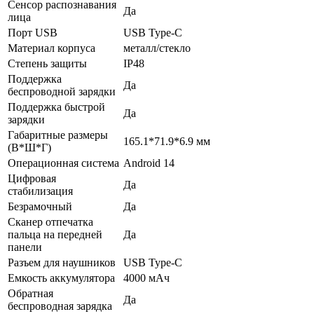
Сенсор распознавания
Да
лица
Порт USB
USB Type-C
Материал корпуса
металл/стекло
Степень защиты
IP48
Поддержка
Да
беспроводной зарядки
Поддержка быстрой
Да
зарядки
Габаритные размеры
165.1*71.9*6.9 мм
(В*Ш*Г)
Операционная система
Android 14
Цифровая
Да
стабилизация
Безрамочный
Да
Сканер отпечатка
пальца на передней
Да
панели
Разъем для наушников
USB Type-C
Емкость аккумулятора
4000 мАч
Обратная
Да
беспроводная зарядка