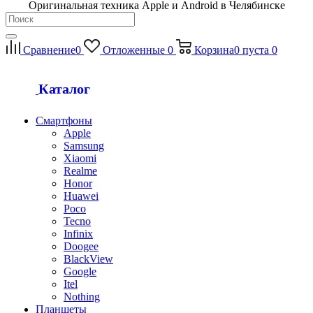
Оригинальная техника Apple и Android в Челябинске
Сравнение
0
Отложенные
0
Корзина
0
пуста
0
Каталог
Смартфоны
Apple
Samsung
Xiaomi
Realme
Honor
Huawei
Poco
Tecno
Infinix
Doogee
BlackView
Google
Itel
Nothing
Планшеты