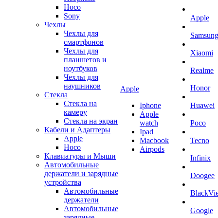
Hoco
Sony
Apple
Чехлы
Чехлы для
Samsun
смартфонов
Чехлы для
Xiaomi
планшетов и
ноутбуков
Realme
Чехлы для
наушников
Honor
Apple
Стекла
Стекла на
Iphone
Huawei
камеру
Apple
Стекла на экран
watch
Poco
Кабели и Адаптеры
Ipad
Apple
Macbook
Tecno
Hoco
Airpods
Клавиатуры и Мыши
Infinix
Автомобильные
держатели и зарядные
Doogee
устройства
Автомобильные
BlackVi
держатели
Автомобильные
Google
зарядные