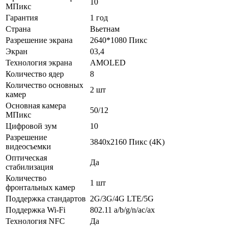
10
МПикс
Гарантия
1 год
Страна
Вьетнам
Разрешение экрана
2640*1080 Пикс
Экран
03,4
Технология экрана
AMOLED
Количество ядер
8
Количество основных
2 шт
камер
Основная камера
50/12
МПикс
Цифровой зум
10
Разрешение
3840x2160 Пикс (4K)
видеосъемки
Оптическая
Да
стабилизация
Количество
1 шт
фронтальных камер
Поддержка стандартов
2G/3G/4G LTE/5G
Поддержка Wi-Fi
802.11 a/b/g/n/ac/ax
Технология NFC
Да