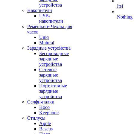
устройства
Itel
Накопители
USB-
Nothing
накопители
Ремешки и Чехлы для
часов
Uniq
Mutural
Зарядные устройства
Беспроводные
зарядные
устройства
Сетевые
зарядные
устройства
Портативные
зарядные
устройства
Селфи-палки
Hoco
Keephone
Стилусы
Apple
Baseus