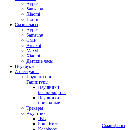
Apple
Samsung
Xiaomi
Honor
Смарт-часы
Apple
Samsung
CMF
Amazfit
Maxvi
Xiaomi
Детские часы
Ноутбуки
Аксессуары
Наушники и
Гарнитуры
Наушники
беспроводные
Наушники
проводные
Трекеры
Акустика
JBL
Soundcore
Смартфоны
Keephone