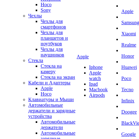
Hoco
Sony
Apple
Чехлы
Чехлы для
Samsun
смартфонов
Чехлы для
Xiaomi
планшетов и
ноутбуков
Realme
Чехлы для
наушников
Honor
Apple
Стекла
Стекла на
Iphone
Huawei
камеру
Apple
Стекла на экран
watch
Poco
Кабели и Адаптеры
Ipad
Apple
Macbook
Tecno
Hoco
Airpods
Клавиатуры и Мыши
Infinix
Автомобильные
держатели и зарядные
Doogee
устройства
Автомобильные
BlackVi
держатели
Автомобильные
Google
зарядные