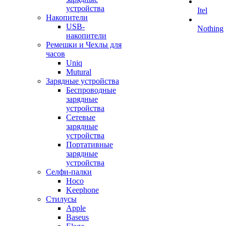
устройства
Itel
Накопители
USB-
Nothing
накопители
Ремешки и Чехлы для
часов
Uniq
Mutural
Зарядные устройства
Беспроводные
зарядные
устройства
Сетевые
зарядные
устройства
Портативные
зарядные
устройства
Селфи-палки
Hoco
Keephone
Стилусы
Apple
Baseus