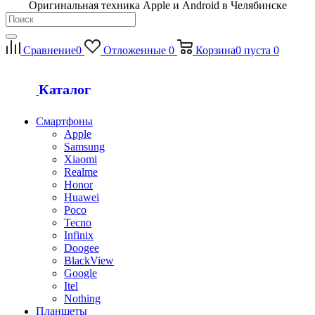
Оригинальная техника Apple и Android в Челябинске
Сравнение
0
Отложенные
0
Корзина
0
пуста
0
Каталог
Смартфоны
Apple
Samsung
Xiaomi
Realme
Honor
Huawei
Poco
Tecno
Infinix
Doogee
BlackView
Google
Itel
Nothing
Планшеты