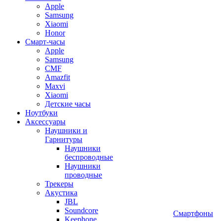
Apple
Samsung
Xiaomi
Honor
Смарт-часы
Apple
Samsung
CMF
Amazfit
Maxvi
Xiaomi
Детские часы
Ноутбуки
Аксессуары
Наушники и
Гарнитуры
Наушники
беспроводные
Наушники
проводные
Трекеры
Акустика
JBL
Soundcore
Смартфоны
Keephone