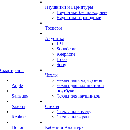
Наушники и Гарнитуры
Наушники беспроводные
Наушники проводные
Трекеры
Акустика
JBL
Soundcore
Keephone
Hoco
Sony
Смартфоны
Чехлы
Чехлы для смартфонов
Apple
Чехлы для планшетов и
ноутбуков
Samsung
Чехлы для наушников
Xiaomi
Стекла
Стекла на камеру
Realme
Стекла на экран
Honor
Кабели и Адаптеры