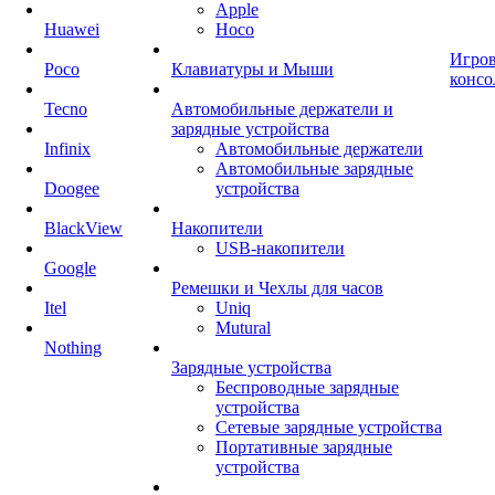
Apple
Huawei
Hoco
Игро
Poco
Клавиатуры и Мыши
консо
Tecno
Автомобильные держатели и
зарядные устройства
Infinix
Автомобильные держатели
Автомобильные зарядные
Doogee
устройства
BlackView
Накопители
USB-накопители
Google
Ремешки и Чехлы для часов
Itel
Uniq
Mutural
Nothing
Зарядные устройства
Беспроводные зарядные
устройства
Сетевые зарядные устройства
Портативные зарядные
устройства