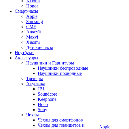
Xiaomi
Honor
Смарт-часы
Apple
Samsung
CMF
Amazfit
Maxvi
Xiaomi
Детские часы
Ноутбуки
Аксессуары
Наушники и Гарнитуры
Наушники беспроводные
Наушники проводные
Трекеры
Акустика
JBL
Soundcore
Keephone
Hoco
Sony
Чехлы
Чехлы для смартфонов
Чехлы для планшетов и
Apple