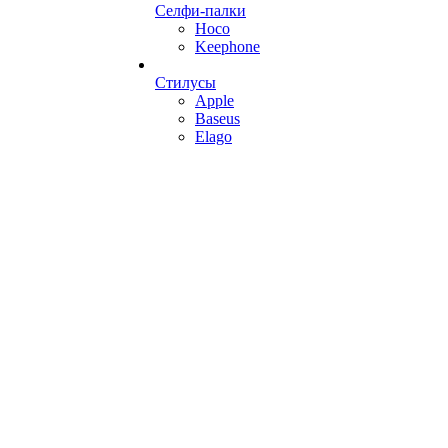
Селфи-палки
Hoco
Keephone
Стилусы
Apple
Baseus
Elago