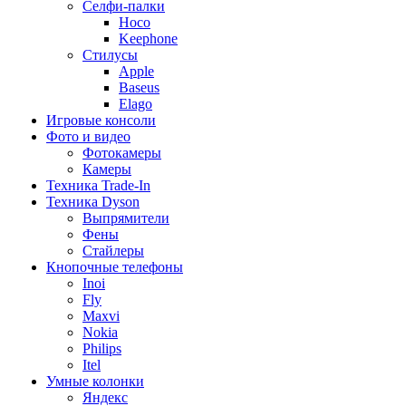
Селфи-палки
Hoco
Keephone
Стилусы
Apple
Baseus
Elago
Игровые консоли
Фото и видео
Фотокамеры
Камеры
Техника Trade-In
Техника Dyson
Выпрямители
Фены
Стайлеры
Кнопочные телефоны
Inoi
Fly
Maxvi
Nokia
Philips
Itel
Умные колонки
Яндекс