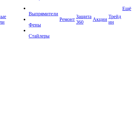
Ещё
Выпрямители
вые
Защита
Трейд
Ремонт
Акции
ли
360
ин
Фены
Стайлеры