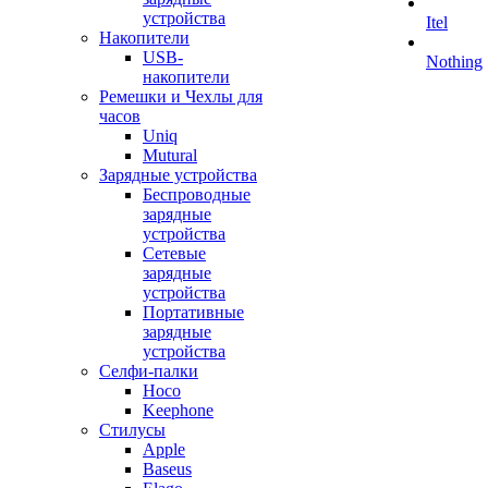
устройства
Itel
Накопители
USB-
Nothing
накопители
Ремешки и Чехлы для
часов
Uniq
Mutural
Зарядные устройства
Беспроводные
зарядные
устройства
Сетевые
зарядные
устройства
Портативные
зарядные
устройства
Селфи-палки
Hoco
Keephone
Стилусы
Apple
Baseus