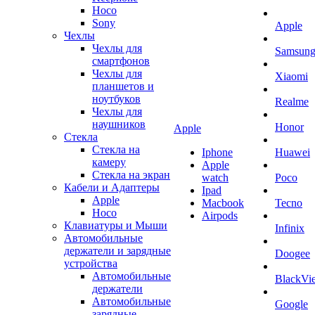
Hoco
Sony
Apple
Чехлы
Чехлы для
Samsun
смартфонов
Чехлы для
Xiaomi
планшетов и
ноутбуков
Realme
Чехлы для
наушников
Honor
Apple
Стекла
Стекла на
Iphone
Huawei
камеру
Apple
Стекла на экран
watch
Poco
Кабели и Адаптеры
Ipad
Apple
Macbook
Tecno
Hoco
Airpods
Клавиатуры и Мыши
Infinix
Автомобильные
держатели и зарядные
Doogee
устройства
Автомобильные
BlackVi
держатели
Автомобильные
Google
зарядные