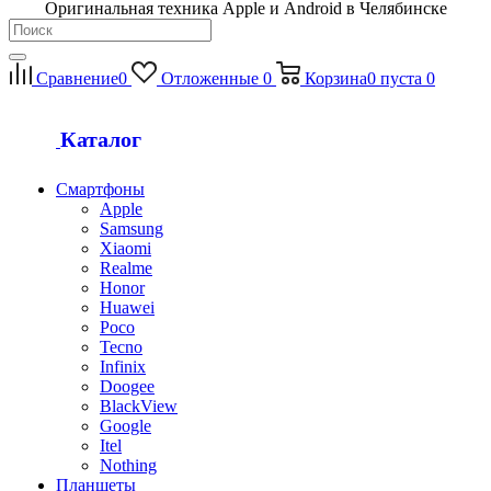
Оригинальная техника Apple и Android в Челябинске
Сравнение
0
Отложенные
0
Корзина
0
пуста
0
Каталог
Смартфоны
Apple
Samsung
Xiaomi
Realme
Honor
Huawei
Poco
Tecno
Infinix
Doogee
BlackView
Google
Itel
Nothing
Планшеты