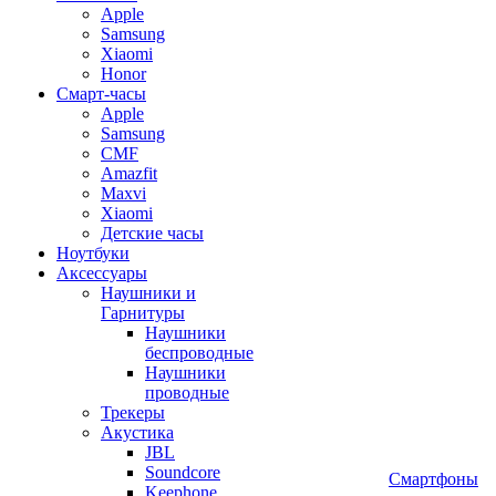
Apple
Samsung
Xiaomi
Honor
Смарт-часы
Apple
Samsung
CMF
Amazfit
Maxvi
Xiaomi
Детские часы
Ноутбуки
Аксессуары
Наушники и
Гарнитуры
Наушники
беспроводные
Наушники
проводные
Трекеры
Акустика
JBL
Soundcore
Смартфоны
Keephone