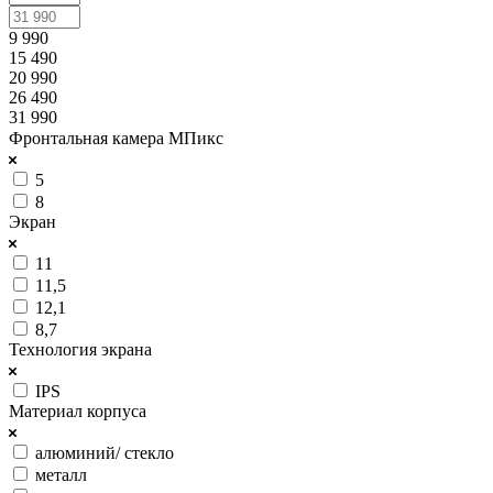
9 990
15 490
20 990
26 490
31 990
Фронтальная камера МПикс
5
8
Экран
11
11,5
12,1
8,7
Технология экрана
IPS
Материал корпуса
алюминий/ стекло
металл