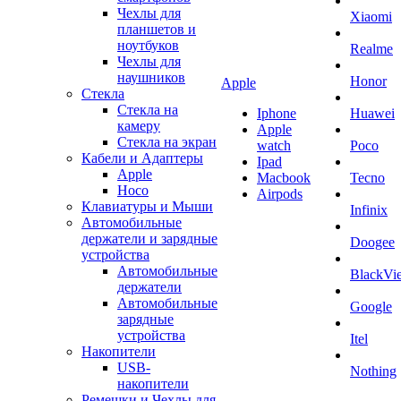
Чехлы для
Xiaomi
планшетов и
ноутбуков
Realme
Чехлы для
наушников
Honor
Apple
Стекла
Стекла на
Iphone
Huawei
камеру
Apple
Стекла на экран
watch
Poco
Кабели и Адаптеры
Ipad
Apple
Macbook
Tecno
Hoco
Airpods
Клавиатуры и Мыши
Infinix
Автомобильные
держатели и зарядные
Doogee
устройства
Автомобильные
BlackVi
держатели
Автомобильные
Google
зарядные
устройства
Itel
Накопители
USB-
Nothing
накопители
Ремешки и Чехлы для