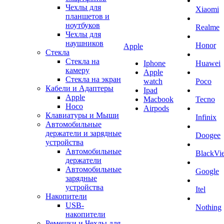
Чехлы для
Xiaomi
планшетов и
ноутбуков
Realme
Чехлы для
наушников
Honor
Apple
Стекла
Стекла на
Iphone
Huawei
камеру
Apple
Стекла на экран
watch
Poco
Кабели и Адаптеры
Ipad
Apple
Macbook
Tecno
Hoco
Airpods
Клавиатуры и Мыши
Infinix
Автомобильные
держатели и зарядные
Doogee
устройства
Автомобильные
BlackVi
держатели
Автомобильные
Google
зарядные
устройства
Itel
Накопители
USB-
Nothing
накопители
Ремешки и Чехлы для