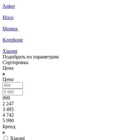
Anker
Hoco
Momax
Keephone
Xiaomi
Подобрать по параметрам:
Сортировка
Цена
Цена
999
2 247
3 495
4 742
5 990
Бренд
Xiaomi