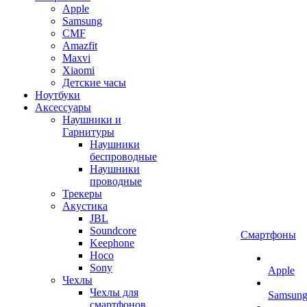
Apple
Samsung
CMF
Amazfit
Maxvi
Xiaomi
Детские часы
Ноутбуки
Аксессуары
Наушники и
Гарнитуры
Наушники
беспроводные
Наушники
проводные
Трекеры
Акустика
JBL
Soundcore
Смартфоны
Keephone
Hoco
Sony
Apple
Чехлы
Чехлы для
Samsun
смартфонов