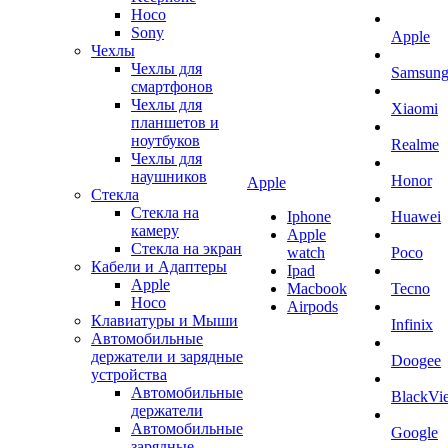
Hoco
Sony
Apple
Чехлы
Чехлы для
Samsun
смартфонов
Чехлы для
Xiaomi
планшетов и
ноутбуков
Realme
Чехлы для
наушников
Honor
Apple
Стекла
Стекла на
Iphone
Huawei
камеру
Apple
Стекла на экран
watch
Poco
Кабели и Адаптеры
Ipad
Apple
Macbook
Tecno
Hoco
Airpods
Клавиатуры и Мыши
Infinix
Автомобильные
держатели и зарядные
Doogee
устройства
Автомобильные
BlackVi
держатели
Автомобильные
Google
зарядные