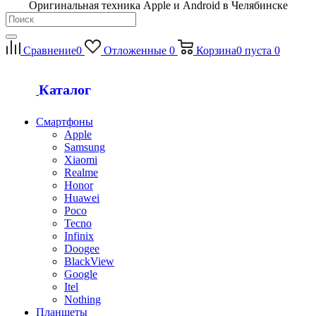
Оригинальная техника Apple и Android в Челябинске
Сравнение
0
Отложенные
0
Корзина
0
пуста
0
Каталог
Смартфоны
Apple
Samsung
Xiaomi
Realme
Honor
Huawei
Poco
Tecno
Infinix
Doogee
BlackView
Google
Itel
Nothing
Планшеты