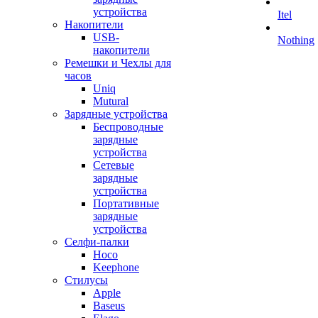
устройства
Itel
Накопители
USB-
Nothing
накопители
Ремешки и Чехлы для
часов
Uniq
Mutural
Зарядные устройства
Беспроводные
зарядные
устройства
Сетевые
зарядные
устройства
Портативные
зарядные
устройства
Селфи-палки
Hoco
Keephone
Стилусы
Apple
Baseus