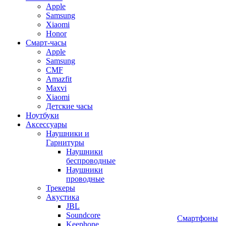
Apple
Samsung
Xiaomi
Honor
Смарт-часы
Apple
Samsung
CMF
Amazfit
Maxvi
Xiaomi
Детские часы
Ноутбуки
Аксессуары
Наушники и
Гарнитуры
Наушники
беспроводные
Наушники
проводные
Трекеры
Акустика
JBL
Soundcore
Смартфоны
Keephone