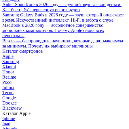
Anker Soundcore в 2026 году — лучший звук за свои деньги.
Как бренд №1 перевернул рынок аудио
Samsung Galaxy Buds в 2026 году — звук, который опережает
время. Искусственный интеллект, Hi-Fi и забота о слухе
MacBook в 2026 году — абсолютное совершенство
мобильных компьютеров. Почему Apple снова всех
переиграла
Baseus — беспроводные наушники, которые дарят максимум
за минимум. Почему их выбирают миллионы
Каталог смартфонов
Apple
Samsung
Xiaomi
Honor
Realme
Poco
Infinix
Tecno
Google
Doogee
Blackview
Каталог Apple
Iphone
Ipad
Airpods