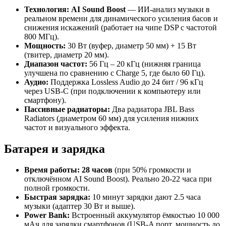
Технология:
AI Sound Boost
— ИИ-анализ музыки в
реальном времени для динамического усиления басов и
снижения искажений (работает на чипе DSP с частотой
800 МГц).
Мощность:
30 Вт (вуфер, диаметр 50 мм) + 15 Вт
(твитер, диаметр 20 мм).
Диапазон частот:
56 Гц – 20 кГц (нижняя граница
улучшена по сравнению с Charge 5, где было 60 Гц).
Аудио:
Поддержка Lossless Audio до 24 бит / 96 кГц
через USB-C (при подключении к компьютеру или
смартфону).
Пассивные радиаторы:
Два радиатора JBL Bass
Radiators (диаметром 60 мм) для усиления нижних
частот и визуального эффекта.
Батарея и зарядка
Время работы:
28 часов
(при 50% громкости и
отключённом AI Sound Boost). Реально 20-22 часа при
полной громкости.
Быстрая зарядка:
10 минут зарядки дают 2.5 часа
музыки (адаптер 30 Вт и выше).
Power Bank:
Встроенный аккумулятор ёмкостью 10 000
мАч для зарядки смартфонов (USB-A порт, мощность до