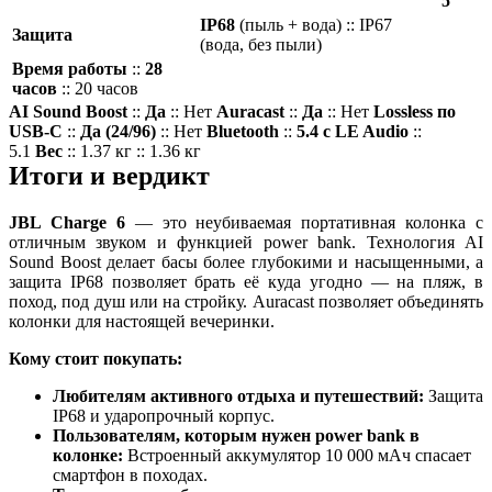
5
IP68
(пыль + вода) :: IP67
Защита
(вода, без пыли)
Время работы
::
28
часов
:: 20 часов
AI Sound Boost
::
Да
:: Нет
Auracast
::
Да
:: Нет
Lossless по
USB-C
::
Да (24/96)
:: Нет
Bluetooth
::
5.4 с LE Audio
::
5.1
Вес
:: 1.37 кг :: 1.36 кг
Итоги и вердикт
JBL Charge 6
— это неубиваемая портативная колонка с
отличным звуком и функцией power bank. Технология AI
Sound Boost делает басы более глубокими и насыщенными, а
защита IP68 позволяет брать её куда угодно — на пляж, в
поход, под душ или на стройку. Auracast позволяет объединять
колонки для настоящей вечеринки.
Кому стоит покупать:
Любителям активного отдыха и путешествий:
Защита
IP68 и ударопрочный корпус.
Пользователям, которым нужен power bank в
колонке:
Встроенный аккумулятор 10 000 мАч спасает
смартфон в походах.