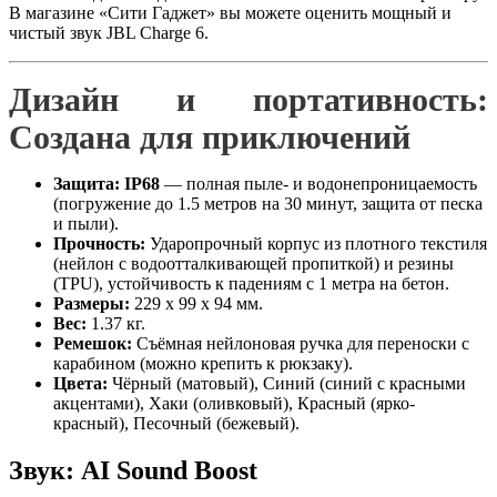
В магазине «Сити Гаджет» вы можете оценить мощный и
чистый звук JBL Charge 6.
Дизайн и портативность:
Создана для приключений
Защита:
IP68
— полная пыле- и водонепроницаемость
(погружение до 1.5 метров на 30 минут, защита от песка
и пыли).
Прочность:
Ударопрочный корпус из плотного текстиля
(нейлон с водоотталкивающей пропиткой) и резины
(TPU), устойчивость к падениям с 1 метра на бетон.
Размеры:
229 x 99 x 94 мм.
Вес:
1.37 кг.
Ремешок:
Съёмная нейлоновая ручка для переноски с
карабином (можно крепить к рюкзаку).
Цвета:
Чёрный (матовый), Синий (синий с красными
акцентами), Хаки (оливковый), Красный (ярко-
красный), Песочный (бежевый).
Звук: AI Sound Boost