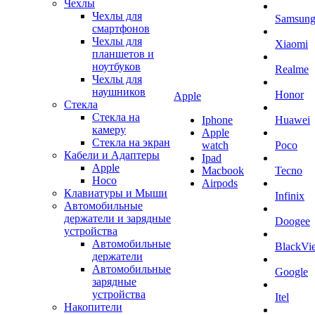
Чехлы
Чехлы для
Samsun
смартфонов
Чехлы для
Xiaomi
планшетов и
ноутбуков
Realme
Чехлы для
наушников
Honor
Apple
Стекла
Стекла на
Iphone
Huawei
камеру
Apple
Стекла на экран
watch
Poco
Кабели и Адаптеры
Ipad
Apple
Macbook
Tecno
Hoco
Airpods
Клавиатуры и Мыши
Infinix
Автомобильные
держатели и зарядные
Doogee
устройства
Автомобильные
BlackVi
держатели
Автомобильные
Google
зарядные
устройства
Itel
Накопители