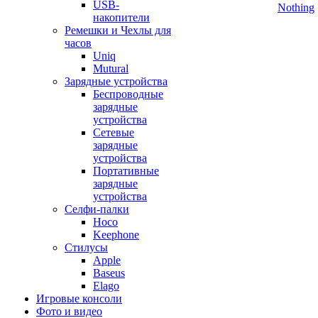
USB-
Nothing
накопители
Ремешки и Чехлы для
часов
Uniq
Mutural
Зарядные устройства
Беспроводные
зарядные
устройства
Сетевые
зарядные
устройства
Портативные
зарядные
устройства
Селфи-палки
Hoco
Keephone
Стилусы
Apple
Baseus
Elago
Игровые консоли
Фото и видео