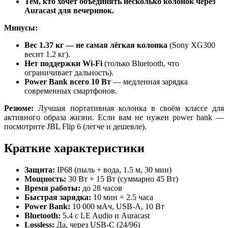
Тем, кто хочет объединять несколько колонок через
Auracast для вечеринок.
Минусы:
Вес 1.37 кг — не самая лёгкая колонка
(Sony XG300
весит 1.2 кг).
Нет поддержки Wi-Fi
(только Bluetooth, что
ограничивает дальность).
Power Bank всего 10 Вт
— медленная зарядка
современных смартфонов.
Резюме:
Лучшая портативная колонка в своём классе для
активного образа жизни. Если вам не нужен power bank —
посмотрите JBL Flip 6 (легче и дешевле).
Краткие характеристики
Защита:
IP68 (пыль + вода, 1.5 м, 30 мин)
Мощность:
30 Вт + 15 Вт (суммарно 45 Вт)
Время работы:
до 28 часов
Быстрая зарядка:
10 мин = 2.5 часа
Power Bank:
10 000 мАч, USB-A, 10 Вт
Bluetooth:
5.4 с LE Audio и Auracast
Lossless:
Да, через USB-C (24/96)