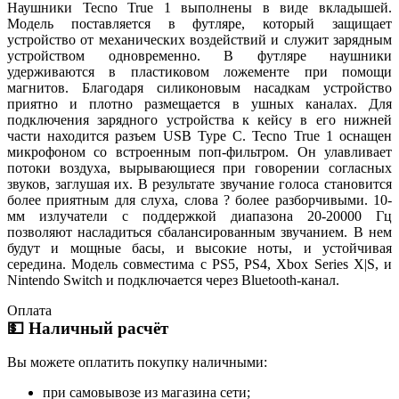
Наушники Tecno True 1 выполнены в виде вкладышей.
Модель поставляется в футляре, который защищает
устройство от механических воздействий и служит зарядным
устройством одновременно. В футляре наушники
удерживаются в пластиковом ложементе при помощи
магнитов. Благодаря силиконовым насадкам устройство
приятно и плотно размещается в ушных каналах. Для
подключения зарядного устройства к кейсу в его нижней
части находится разъем USB Type C. Tecno True 1 оснащен
микрофоном со встроенным поп-фильтром. Он улавливает
потоки воздуха, вырывающиеся при говорении согласных
звуков, заглушая их. В результате звучание голоса становится
более приятным для слуха, слова ? более разборчивыми. 10-
мм излучатели с поддержкой диапазона 20-20000 Гц
позволяют насладиться сбалансированным звучанием. В нем
будут и мощные басы, и высокие ноты, и устойчивая
середина. Модель совместима с PS5, PS4, Xbox Series X|S, и
Nintendo Switch и подключается через Bluetooth-канал.
Оплата
💵 Наличный расчёт
Вы можете оплатить покупку наличными:
при самовывозе из магазина сети;