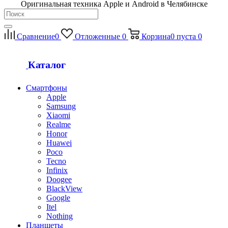
Оригинальная техника Apple и Android в Челябинске
Сравнение
0
Отложенные
0
Корзина
0
пуста
0
Каталог
Смартфоны
Apple
Samsung
Xiaomi
Realme
Honor
Huawei
Poco
Tecno
Infinix
Doogee
BlackView
Google
Itel
Nothing
Планшеты