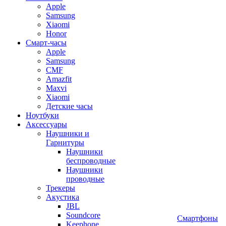
Apple
Samsung
Xiaomi
Honor
Смарт-часы
Apple
Samsung
CMF
Amazfit
Maxvi
Xiaomi
Детские часы
Ноутбуки
Аксессуары
Наушники и
Гарнитуры
Наушники
беспроводные
Наушники
проводные
Трекеры
Акустика
JBL
Soundcore
Смартфоны
Keephone