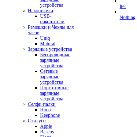
устройства
Itel
Накопители
USB-
Nothing
накопители
Ремешки и Чехлы для
часов
Uniq
Mutural
Зарядные устройства
Беспроводные
зарядные
устройства
Сетевые
зарядные
устройства
Портативные
зарядные
устройства
Селфи-палки
Hoco
Keephone
Стилусы
Apple
Baseus