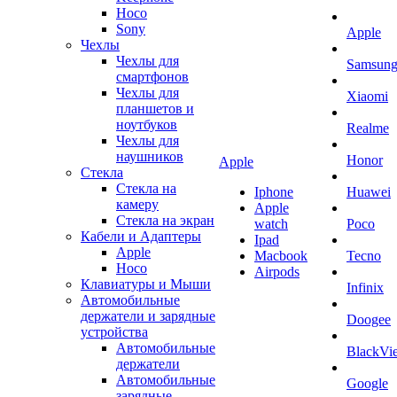
Hoco
Sony
Apple
Чехлы
Чехлы для
Samsun
смартфонов
Чехлы для
Xiaomi
планшетов и
ноутбуков
Realme
Чехлы для
наушников
Honor
Apple
Стекла
Стекла на
Iphone
Huawei
камеру
Apple
Стекла на экран
watch
Poco
Кабели и Адаптеры
Ipad
Apple
Macbook
Tecno
Hoco
Airpods
Клавиатуры и Мыши
Infinix
Автомобильные
держатели и зарядные
Doogee
устройства
Автомобильные
BlackVi
держатели
Автомобильные
Google
зарядные