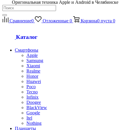
Оригинальная техника Apple и Android в Челябинске
Сравнение
0
Отложенные
0
Корзина
0
пуста
0
Каталог
Смартфоны
Apple
Samsung
Xiaomi
Realme
Honor
Huawei
Poco
Tecno
Infinix
Doogee
BlackView
Google
Itel
Nothing
Планшеты