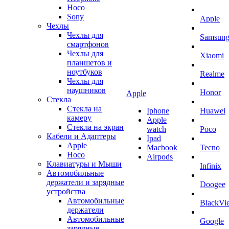
Hoco
Sony
Apple
Чехлы
Чехлы для
Samsun
смартфонов
Чехлы для
Xiaomi
планшетов и
ноутбуков
Realme
Чехлы для
наушников
Honor
Apple
Стекла
Стекла на
Iphone
Huawei
камеру
Apple
Стекла на экран
watch
Poco
Кабели и Адаптеры
Ipad
Apple
Macbook
Tecno
Hoco
Airpods
Клавиатуры и Мыши
Infinix
Автомобильные
держатели и зарядные
Doogee
устройства
Автомобильные
BlackVi
держатели
Автомобильные
Google
зарядные