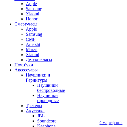
Apple
Samsung
Xiaomi
Honor
Смарт-часы
Apple
Samsung
CMF
Amazfit
Maxvi
Xiaomi
Детские часы
Ноутбуки
Аксессуары
Наушники и
Гарнитуры
Наушники
беспроводные
Наушники
проводные
Трекеры
Акустика
JBL
Soundcore
Смартфоны
Keephone