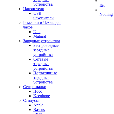
устройства
Itel
Накопители
USB-
Nothing
накопители
Ремешки и Чехлы для
часов
Uniq
Mutural
Зарядные устройства
Беспроводные
зарядные
устройства
Сетевые
зарядные
устройства
Портативные
зарядные
устройства
Селфи-палки
Hoco
Keephone
Стилусы
Apple
Baseus