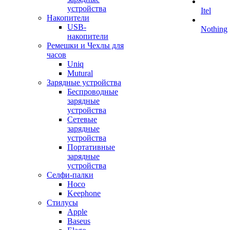
устройства
Itel
Накопители
USB-
Nothing
накопители
Ремешки и Чехлы для
часов
Uniq
Mutural
Зарядные устройства
Беспроводные
зарядные
устройства
Сетевые
зарядные
устройства
Портативные
зарядные
устройства
Селфи-палки
Hoco
Keephone
Стилусы
Apple
Baseus