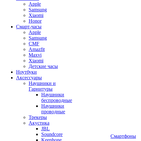
Apple
Samsung
Xiaomi
Honor
Смарт-часы
Apple
Samsung
CMF
Amazfit
Maxvi
Xiaomi
Детские часы
Ноутбуки
Аксессуары
Наушники и
Гарнитуры
Наушники
беспроводные
Наушники
проводные
Трекеры
Акустика
JBL
Soundcore
Смартфоны
Keephone