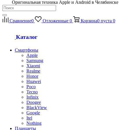
Оригинальная техника Apple и Android в Челябинске
Сравнение
0
Отложенные
0
Корзина
0
пуста
0
Каталог
Смартфоны
Apple
Samsung
Xiaomi
Realme
Honor
Huawei
Poco
Tecno
Infinix
Doogee
BlackView
Google
Itel
Nothing
Планшеты