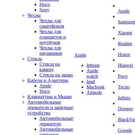
Hoco
Sony
Apple
Чехлы
Чехлы для
Samsun
смартфонов
Чехлы для
Xiaomi
планшетов и
ноутбуков
Realme
Чехлы для
наушников
Honor
Apple
Стекла
Стекла на
Iphone
Huawei
камеру
Apple
Стекла на экран
watch
Poco
Кабели и Адаптеры
Ipad
Apple
Macbook
Tecno
Hoco
Airpods
Клавиатуры и Мыши
Infinix
Автомобильные
держатели и зарядные
Doogee
устройства
Автомобильные
BlackVi
держатели
Автомобильные
Google
зарядные