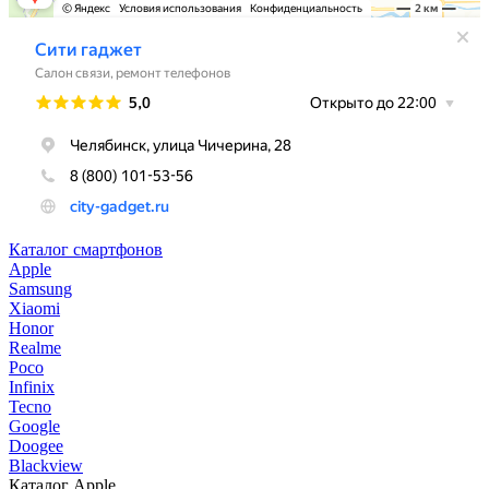
Каталог смартфонов
Apple
Samsung
Xiaomi
Honor
Realme
Poco
Infinix
Tecno
Google
Doogee
Blackview
Каталог Apple