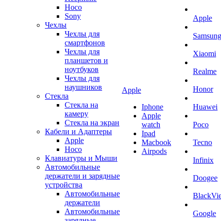
Hoco
Sony
Apple
Чехлы
Чехлы для
Samsun
смартфонов
Чехлы для
Xiaomi
планшетов и
ноутбуков
Realme
Чехлы для
наушников
Honor
Apple
Стекла
Стекла на
Iphone
Huawei
камеру
Apple
Стекла на экран
watch
Poco
Кабели и Адаптеры
Ipad
Apple
Macbook
Tecno
Hoco
Airpods
Клавиатуры и Мыши
Infinix
Автомобильные
держатели и зарядные
Doogee
устройства
Автомобильные
BlackVi
держатели
Автомобильные
Google
зарядные