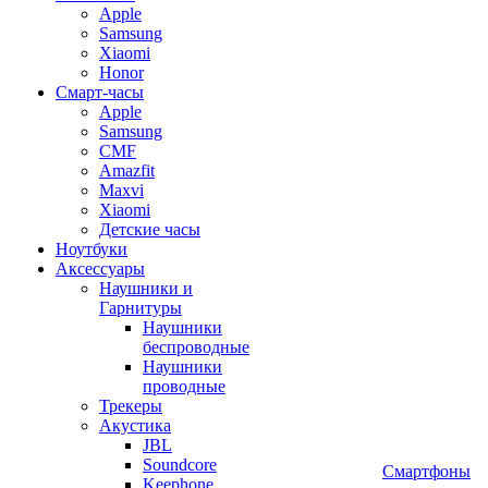
Apple
Samsung
Xiaomi
Honor
Смарт-часы
Apple
Samsung
CMF
Amazfit
Maxvi
Xiaomi
Детские часы
Ноутбуки
Аксессуары
Наушники и
Гарнитуры
Наушники
беспроводные
Наушники
проводные
Трекеры
Акустика
JBL
Soundcore
Смартфоны
Keephone