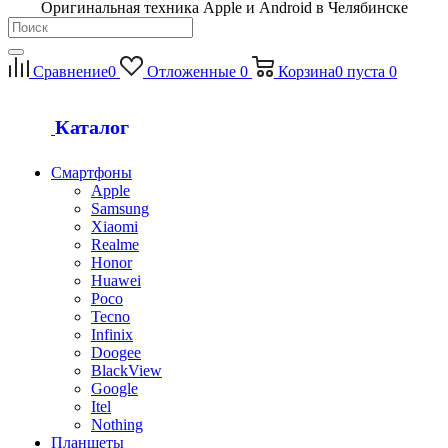
Оригинальная техника Apple и Android в Челябинске
Сравнение
0
Отложенные
0
Корзина
0
пуста
0
Каталог
Смартфоны
Apple
Samsung
Xiaomi
Realme
Honor
Huawei
Poco
Tecno
Infinix
Doogee
BlackView
Google
Itel
Nothing
Планшеты