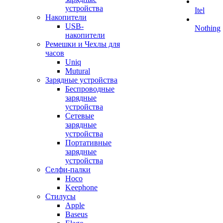
устройства
Itel
Накопители
USB-
Nothing
накопители
Ремешки и Чехлы для
часов
Uniq
Mutural
Зарядные устройства
Беспроводные
зарядные
устройства
Сетевые
зарядные
устройства
Портативные
зарядные
устройства
Селфи-палки
Hoco
Keephone
Стилусы
Apple
Baseus