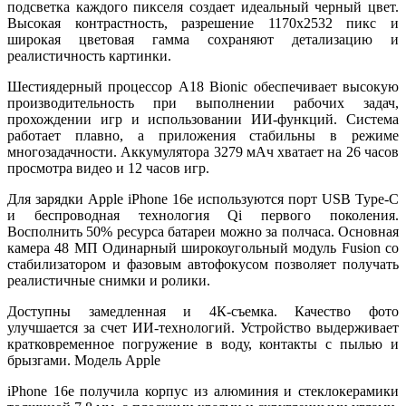
подсветка каждого пикселя создает идеальный черный цвет.
Высокая контрастность, разрешение 1170x2532 пикс и
широкая цветовая гамма сохраняют детализацию и
реалистичность картинки.
Шестиядерный процессор A18 Bionic обеспечивает высокую
производительность при выполнении рабочих задач,
прохождении игр и использовании ИИ-функций. Система
работает плавно, а приложения стабильны в режиме
многозадачности. Аккумулятора 3279 мАч хватает на 26 часов
просмотра видео и 12 часов игр.
Для зарядки Apple iPhone 16e используются порт USB Type-C
и беспроводная технология Qi первого поколения.
Восполнить 50% ресурса батареи можно за полчаса. Основная
камера 48 МП Одинарный широкоугольный модуль Fusion со
стабилизатором и фазовым автофокусом позволяет получать
реалистичные снимки и ролики.
Доступны замедленная и 4К-съемка. Качество фото
улучшается за счет ИИ-технологий. Устройство выдерживает
кратковременное погружение в воду, контакты с пылью и
брызгами. Модель Apple
iPhone 16e получила корпус из алюминия и стеклокерамики