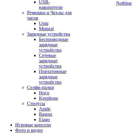
USB-
Nothing
накопители
Ремешки и Чехлы для
часов
Uniq
Mutural
Зарядные устройства
Беспроводные
зарядные
устройства
Сетевые
зарядные
устройства
Портативные
зарядные
устройства
Селфи-палки
Hoco
Keephone
Стилусы
Apple
Baseus
Elago
Игровые консоли
Фото и видео