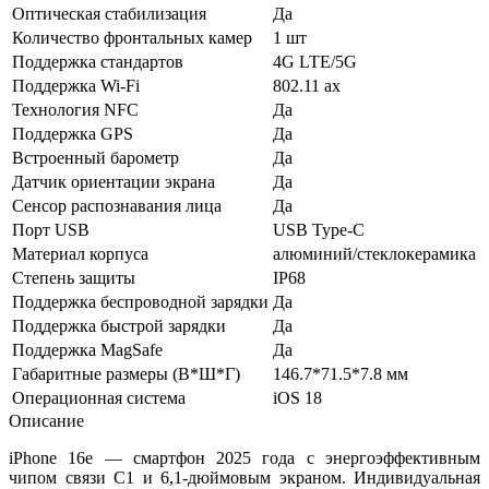
Оптическая стабилизация
Да
Количество фронтальных камер
1 шт
Поддержка стандартов
4G LTE/5G
Поддержка Wi-Fi
802.11 ax
Технология NFC
Да
Поддержка GPS
Да
Встроенный барометр
Да
Датчик ориентации экрана
Да
Сенсор распознавания лица
Да
Порт USB
USB Type-C
Материал корпуса
алюминий/стеклокерамика
Степень защиты
IP68
Поддержка беспроводной зарядки
Да
Поддержка быстрой зарядки
Да
Поддержка MagSafe
Да
Габаритные размеры (В*Ш*Г)
146.7*71.5*7.8 мм
Операционная система
iOS 18
Описание
iPhone 16e — смартфон 2025 года с энергоэффективным
чипом связи C1 и 6,1-дюймовым экраном. Индивидуальная