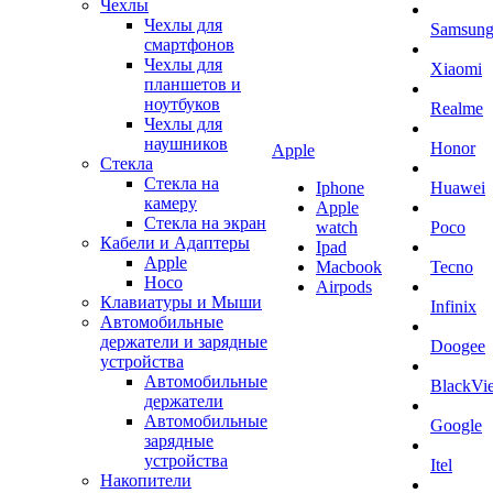
Чехлы
Чехлы для
Samsun
смартфонов
Чехлы для
Xiaomi
планшетов и
ноутбуков
Realme
Чехлы для
наушников
Honor
Apple
Стекла
Стекла на
Iphone
Huawei
камеру
Apple
Стекла на экран
watch
Poco
Кабели и Адаптеры
Ipad
Apple
Macbook
Tecno
Hoco
Airpods
Клавиатуры и Мыши
Infinix
Автомобильные
держатели и зарядные
Doogee
устройства
Автомобильные
BlackVi
держатели
Автомобильные
Google
зарядные
устройства
Itel
Накопители