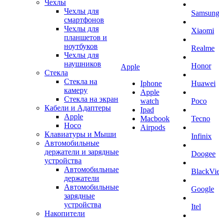
Чехлы
Чехлы для
Samsun
смартфонов
Чехлы для
Xiaomi
планшетов и
ноутбуков
Realme
Чехлы для
наушников
Honor
Apple
Стекла
Стекла на
Iphone
Huawei
камеру
Apple
Стекла на экран
watch
Poco
Кабели и Адаптеры
Ipad
Apple
Macbook
Tecno
Hoco
Airpods
Клавиатуры и Мыши
Infinix
Автомобильные
держатели и зарядные
Doogee
устройства
Автомобильные
BlackVi
держатели
Автомобильные
Google
зарядные
устройства
Itel
Накопители