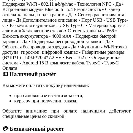
Поддержка Wi-Fi - 802.11 a/b/g/n/ac • Технология NFC - Да •
Встроенный модуль Bluetooth - 5.4 Безопасность • Сканер
отпечатка пальца под экраном - Да • Сенсор распознавания
лица - Да Дополнительное описание • Порт USB - USB Type-
C • Разъем для наушников - USB Type-C • Материал корпуса -
алюминий/ закаленное стекло • Степень защиты - IP68 •
Емкость аккумулятора - 4000 мАч • Поддержка быстрой
зарядки - Да • Поддержка беспроводной зарядки - Да •
Обратная беспроводная зарядка - Да • Функции - Wi-Fi точка
доступа, гироскоп, цифровой компас • Габаритные размеры
(В*Ш*Г) - 149.6*70.4*7.2 мм • Вес - 162 г • Операционная
система - Android 15 В комплекте кабель Type-C - Type-C
Оплата
💵 Наличный расчёт
Вы можете оплатить покупку наличными:
при самовывозе из магазина сети;
курьеру при получении заказа.
Обратите внимание: при оплате наличными действуют
специальные цены со скидкой.
💳 Безналичный расчёт