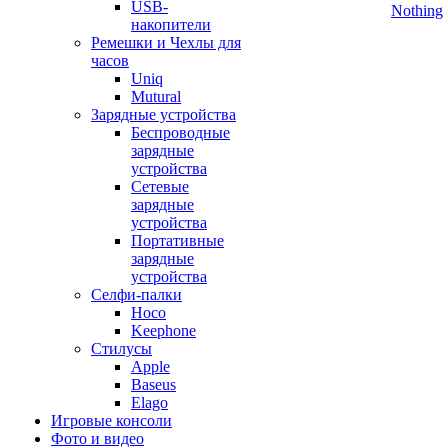
USB-
Nothing
накопители
Ремешки и Чехлы для
часов
Uniq
Mutural
Зарядные устройства
Беспроводные
зарядные
устройства
Сетевые
зарядные
устройства
Портативные
зарядные
устройства
Селфи-палки
Hoco
Keephone
Стилусы
Apple
Baseus
Elago
Игровые консоли
Фото и видео