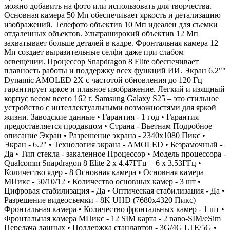
можно добавить на фото или использовать для творчества.
Основная камера 50 Мп обеспечивает яркость и детализацию
изображений. Телефото объектив 10 Мп идеален для съемки
отдаленных объектов. Ультраширокий объектив 12 Мп
захватывает больше деталей в кадре. Фронтальная камера 12
Мп создает выразительные селфи даже при слабом
освещении. Процессор Snapdragon 8 Elite обеспечивает
плавность работы и поддержку всех функций ИИ. Экран 6.2""
Dynamic AMOLED 2X с частотой обновления до 120 Гц
гарантирует яркое и плавное изображение. Легкий и изящный
корпус весом всего 162 г. Samsung Galaxy S25 – это стильное
устройство с интеллектуальными возможностями для яркой
жизни. Заводские данные • Гарантия - 1 год • Гарантия
предоставляется продавцом • Страна - Вьетнам Подробное
описание Экран • Разрешение экрана - 2340x1080 Пикс •
Экран - 6.2" • Технология экрана - AMOLED • Безрамочный -
Да • Тип стекла - закаленное Процессор • Модель процессора -
Qualcomm Snapdragon 8 Elite 2 x 4.47ГГц + 6 x 3.53ГГц •
Количество ядер - 8 Основная камера • Основная камера
МПикс - 50/10/12 • Количество основных камер - 3 шт •
Цифровая стабилизация - Да • Оптическая стабилизация - Да •
Разрешение видеосъемки - 8K UHD (7680x4320 Пикс)
Фронтальная камера • Количество фронтальных камер - 1 шт •
Фронтальная камера МПикс - 12 SIM карта - 2 nano-SIM/eSim
Передача данных • Поддержка стандартов - 3G/4G LTE/5G •