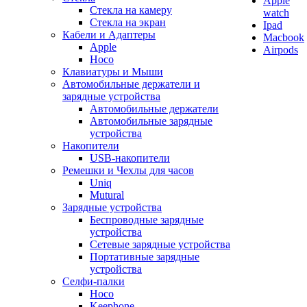
Apple
Стекла на камеру
watch
Стекла на экран
Ipad
Кабели и Адаптеры
Macbook
Apple
Airpods
Hoco
Клавиатуры и Мыши
Автомобильные держатели и
зарядные устройства
Автомобильные держатели
Автомобильные зарядные
устройства
Накопители
USB-накопители
Ремешки и Чехлы для часов
Uniq
Mutural
Зарядные устройства
Беспроводные зарядные
устройства
Сетевые зарядные устройства
Портативные зарядные
устройства
Селфи-палки
Hoco
Keephone