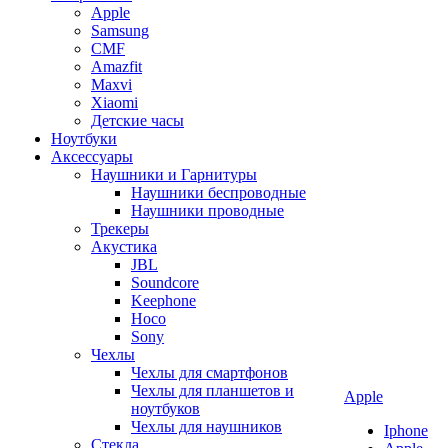
Apple
Samsung
CMF
Amazfit
Maxvi
Xiaomi
Детские часы
Ноутбуки
Аксессуары
Наушники и Гарнитуры
Наушники беспроводные
Наушники проводные
Трекеры
Акустика
JBL
Soundcore
Keephone
Hoco
Sony
Чехлы
Чехлы для смартфонов
Чехлы для планшетов и
Apple
ноутбуков
Чехлы для наушников
Iphone
Стекла