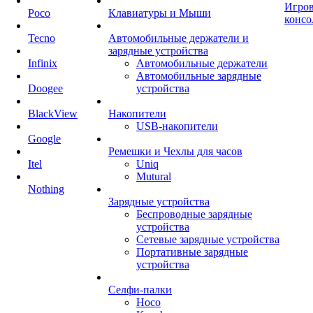
Игро
Poco
Клавиатуры и Мыши
консо
Tecno
Автомобильные держатели и
зарядные устройства
Infinix
Автомобильные держатели
Автомобильные зарядные
Doogee
устройства
BlackView
Накопители
USB-накопители
Google
Ремешки и Чехлы для часов
Itel
Uniq
Mutural
Nothing
Зарядные устройства
Беспроводные зарядные
устройства
Сетевые зарядные устройства
Портативные зарядные
устройства
Селфи-палки
Hoco