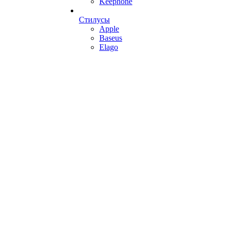
Keephone
Стилусы
Apple
Baseus
Elago