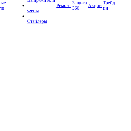
Выпрямители
вые
Защита
Трейд
Ремонт
Акции
ли
360
ин
Фены
Стайлеры