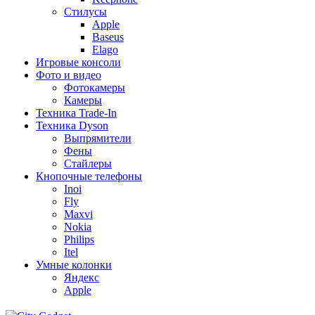
Стилусы
Apple
Baseus
Elago
Игровые консоли
Фото и видео
Фотокамеры
Камеры
Техника Trade-In
Техника Dyson
Выпрямители
Фены
Стайлеры
Кнопочные телефоны
Inoi
Fly
Maxvi
Nokia
Philips
Itel
Умные колонки
Яндекс
Apple