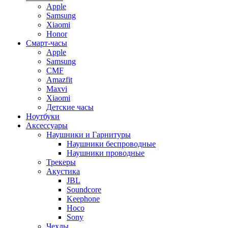
Apple
Samsung
Xiaomi
Honor
Смарт-часы
Apple
Samsung
CMF
Amazfit
Maxvi
Xiaomi
Детские часы
Ноутбуки
Аксессуары
Наушники и Гарнитуры
Наушники беспроводные
Наушники проводные
Трекеры
Акустика
JBL
Soundcore
Keephone
Hoco
Sony
Чехлы