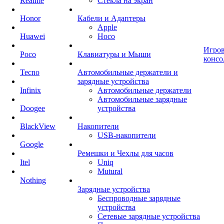
Realme
Стекла на экран
Honor
Кабели и Адаптеры
Apple
Huawei
Hoco
Игро
Poco
Клавиатуры и Мыши
консо
Tecno
Автомобильные держатели и
зарядные устройства
Infinix
Автомобильные держатели
Автомобильные зарядные
Doogee
устройства
BlackView
Накопители
USB-накопители
Google
Ремешки и Чехлы для часов
Itel
Uniq
Mutural
Nothing
Зарядные устройства
Беспроводные зарядные
устройства
Сетевые зарядные устройства