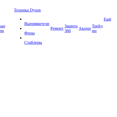
Техника Dyson
Ещё
Выпрямители
вые
Защита
Трейд
Ремонт
Акции
ли
360
ин
Фены
Стайлеры