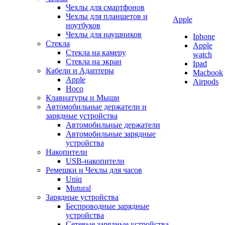
Чехлы для смартфонов
Чехлы для планшетов и
Apple
ноутбуков
Чехлы для наушников
Iphone
Стекла
Apple
Стекла на камеру
watch
Стекла на экран
Ipad
Кабели и Адаптеры
Macbook
Apple
Airpods
Hoco
Клавиатуры и Мыши
Автомобильные держатели и
зарядные устройства
Автомобильные держатели
Автомобильные зарядные
устройства
Накопители
USB-накопители
Ремешки и Чехлы для часов
Uniq
Mutural
Зарядные устройства
Беспроводные зарядные
устройства
Сетевые зарядные устройства