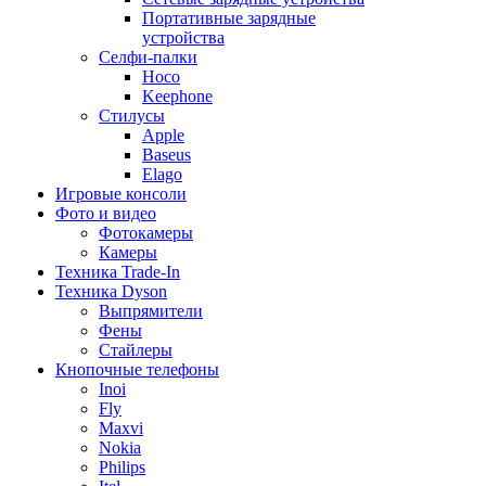
Портативные зарядные
устройства
Селфи-палки
Hoco
Keephone
Стилусы
Apple
Baseus
Elago
Игровые консоли
Фото и видео
Фотокамеры
Камеры
Техника Trade-In
Техника Dyson
Выпрямители
Фены
Стайлеры
Кнопочные телефоны
Inoi
Fly
Maxvi
Nokia
Philips