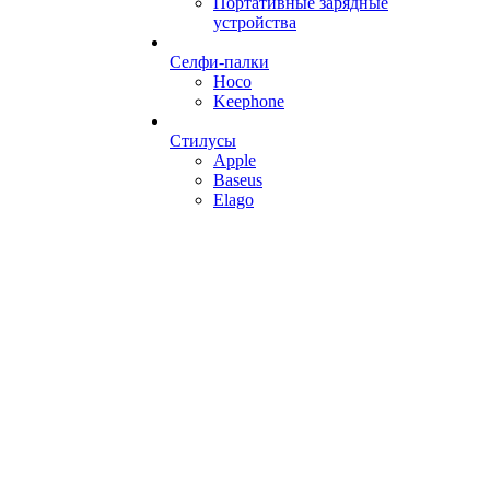
Портативные зарядные
устройства
Селфи-палки
Hoco
Keephone
Стилусы
Apple
Baseus
Elago