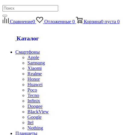
Сравнение
0
Отложенные
0
Корзина
0
пуста
0
Каталог
Смартфоны
Apple
Samsung
Xiaomi
Realme
Honor
Huawei
Poco
Tecno
Infinix
Doogee
BlackView
Google
Itel
Nothing
Планшеты